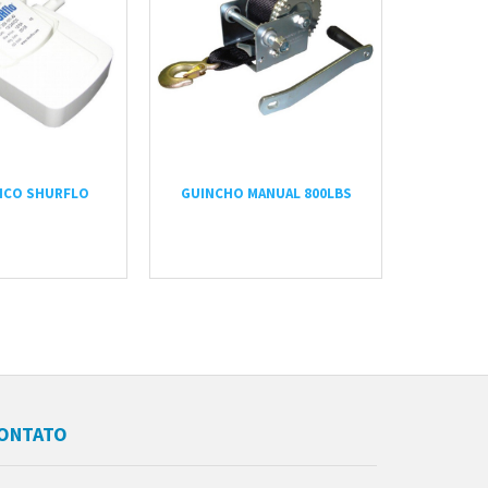
ICO SHURFLO
GUINCHO MANUAL 800LBS
GUINCH
ONTATO